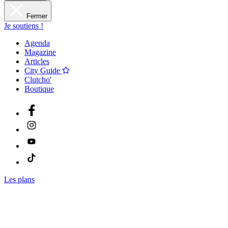
Fermer
Je soutiens !
Agenda
Magazine
Articles
City Guide
Clutcho'
Boutique
Les plans