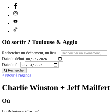
Où sortir ?
Toulouse & Agglo
Rechercher un événement, un lieu…
Date de début
Date de fin
Rechercher
< retour à l'agenda
Charlie Winston + Jeff Mailfert
Où
Lo Bolegason (Castres)