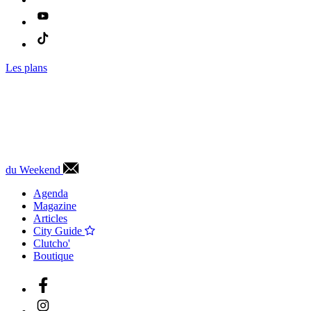
Les plans
du Weekend
Agenda
Magazine
Articles
City Guide
Clutcho'
Boutique