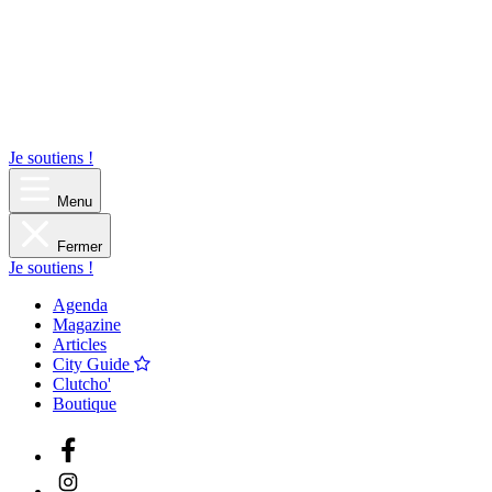
Je soutiens !
Menu
Fermer
Je soutiens !
Agenda
Magazine
Articles
City Guide
Clutcho'
Boutique