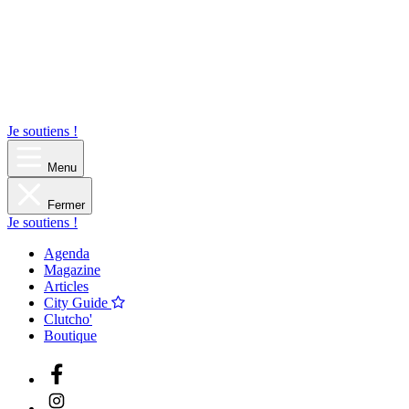
Je soutiens !
Menu
Fermer
Je soutiens !
Agenda
Magazine
Articles
City Guide
Clutcho'
Boutique