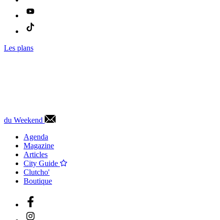
Les plans
du Weekend
Agenda
Magazine
Articles
City Guide
Clutcho'
Boutique