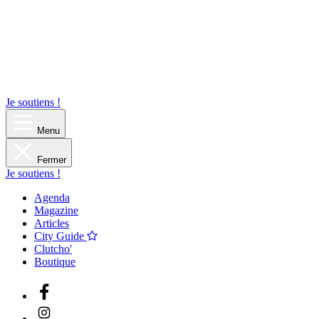
Je soutiens !
Menu
Fermer
Je soutiens !
Agenda
Magazine
Articles
City Guide
Clutcho'
Boutique