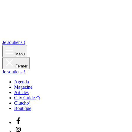
Je soutiens !
Menu
Fermer
Je soutiens !
Agenda
Magazine
Articles
City Guide
Clutcho'
Boutique