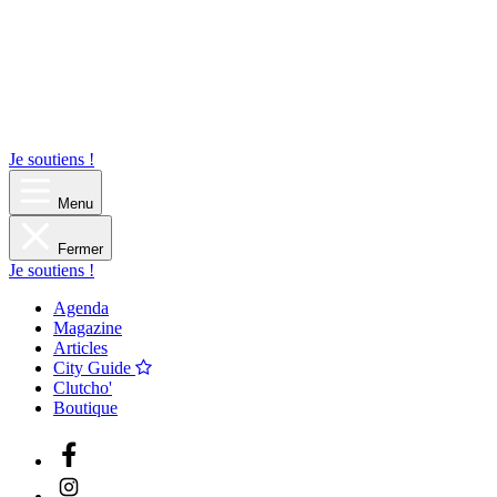
Je soutiens !
Menu
Fermer
Je soutiens !
Agenda
Magazine
Articles
City Guide
Clutcho'
Boutique