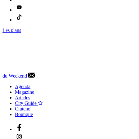
Les plans
du Weekend
Agenda
Magazine
Articles
City Guide
Clutcho'
Boutique