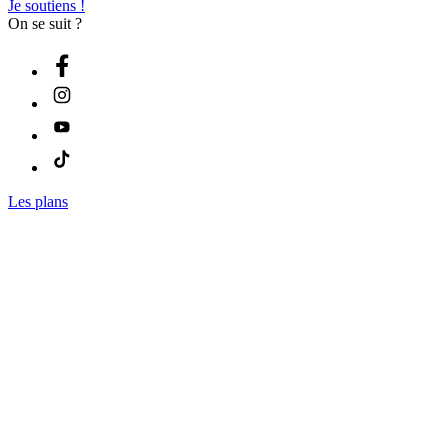
Je soutiens !
On se suit ?
Les plans