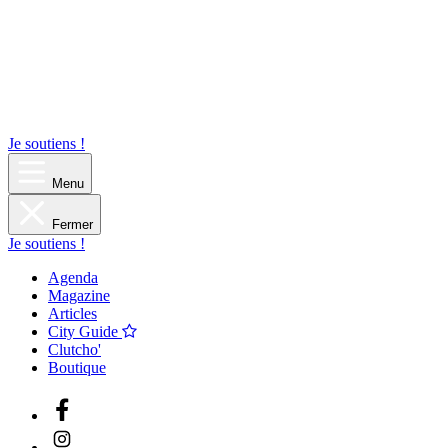
Je soutiens !
Menu
Fermer
Je soutiens !
Agenda
Magazine
Articles
City Guide
Clutcho'
Boutique