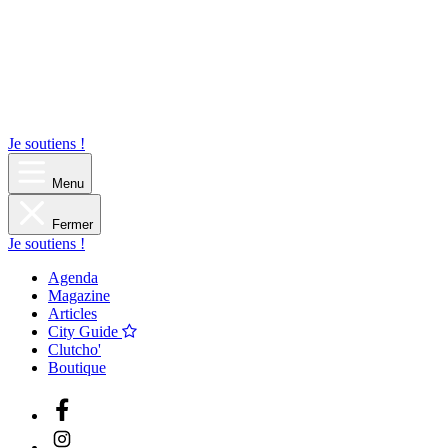
Je soutiens !
Menu
Fermer
Je soutiens !
Agenda
Magazine
Articles
City Guide
Clutcho'
Boutique