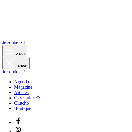
Je soutiens !
Menu
Fermer
Je soutiens !
Agenda
Magazine
Articles
City Guide
Clutcho'
Boutique