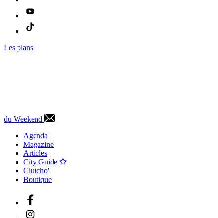
Les plans
du Weekend
Agenda
Magazine
Articles
City Guide
Clutcho'
Boutique