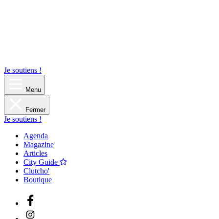
Je soutiens !
Menu
Fermer
Je soutiens !
Agenda
Magazine
Articles
City Guide
Clutcho'
Boutique