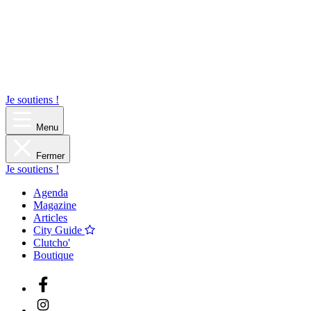
Je soutiens !
Menu
Fermer
Je soutiens !
Agenda
Magazine
Articles
City Guide
Clutcho'
Boutique