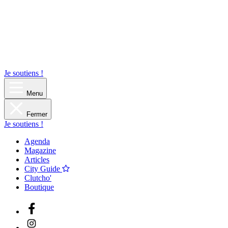
Je soutiens !
Menu
Fermer
Je soutiens !
Agenda
Magazine
Articles
City Guide
Clutcho'
Boutique