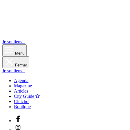
Je soutiens !
Menu
Fermer
Je soutiens !
Agenda
Magazine
Articles
City Guide
Clutcho'
Boutique