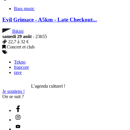
Bass music
Evil Grimace - A5km - Late Checkout...
Bikini
samedi 29 août
- 23h55
22,7 à 32 €
Concert et club
Tekno
frapcore
rave
L'agenda culturel !
Je soutiens !
On se suit ?