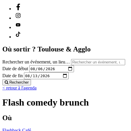
Où sortir ?
Toulouse & Agglo
Rechercher un événement, un lieu…
Date de début
Date de fin
Rechercher
< retour à l'agenda
Flash comedy brunch
Où
Flashback Café