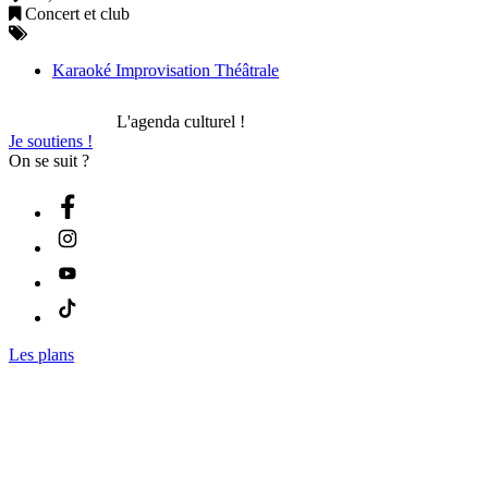
Concert et club
Karaoké Improvisation Théâtrale
L'agenda culturel !
Je soutiens !
On se suit ?
Les plans