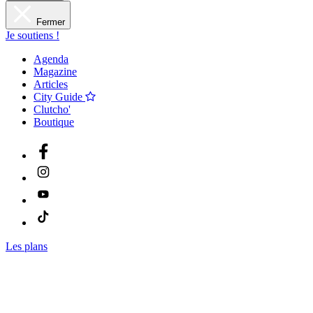
Fermer
Je soutiens !
Agenda
Magazine
Articles
City Guide
Clutcho'
Boutique
Les plans