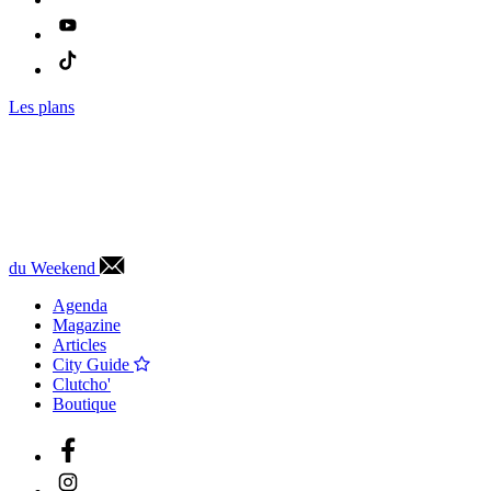
Les plans
du Weekend
Agenda
Magazine
Articles
City Guide
Clutcho'
Boutique