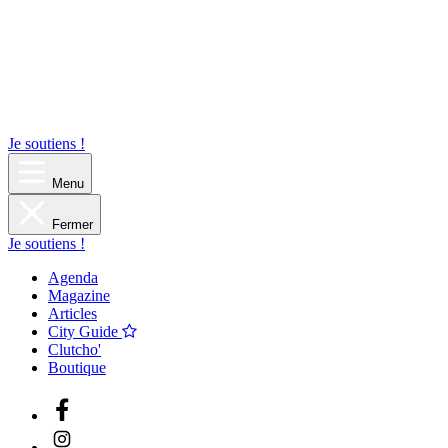
Je soutiens !
Menu
Fermer
Je soutiens !
Agenda
Magazine
Articles
City Guide
Clutcho'
Boutique