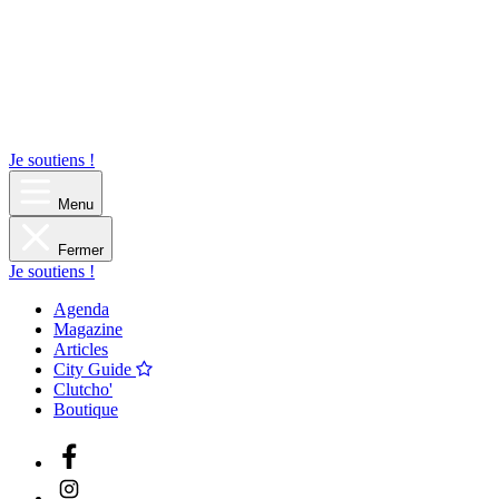
Je soutiens !
Menu
Fermer
Je soutiens !
Agenda
Magazine
Articles
City Guide
Clutcho'
Boutique