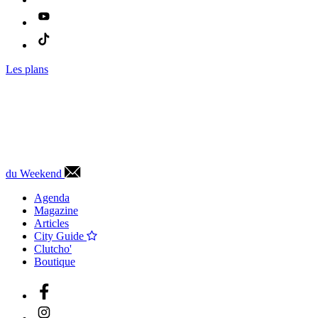
Les plans
du Weekend
Agenda
Magazine
Articles
City Guide
Clutcho'
Boutique