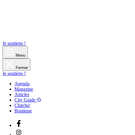
Je soutiens !
Menu
Fermer
Je soutiens !
Agenda
Magazine
Articles
City Guide
Clutcho'
Boutique