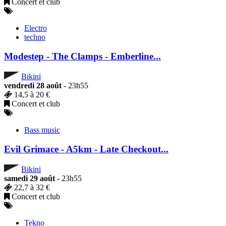
Concert et club
Electro
techno
Modestep - The Clamps - Emberline...
Bikini
vendredi 28 août
- 23h55
14,5 à 20 €
Concert et club
Bass music
Evil Grimace - A5km - Late Checkout...
Bikini
samedi 29 août
- 23h55
22,7 à 32 €
Concert et club
Tekno