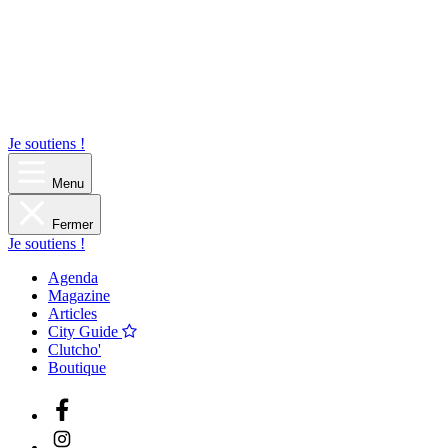
Je soutiens !
Menu
Fermer
Je soutiens !
Agenda
Magazine
Articles
City Guide
Clutcho'
Boutique