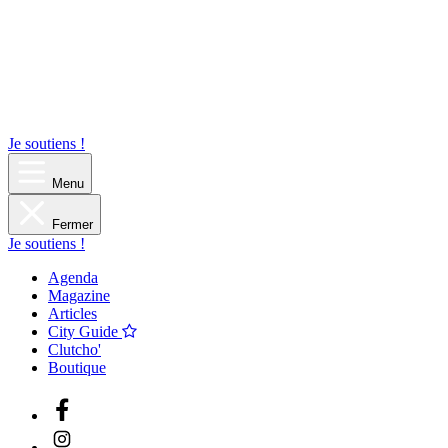
Je soutiens !
Menu
Fermer
Je soutiens !
Agenda
Magazine
Articles
City Guide
Clutcho'
Boutique