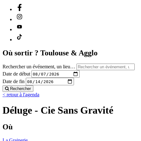
Où sortir ?
Toulouse & Agglo
Rechercher un événement, un lieu…
Date de début
Date de fin
Rechercher
< retour à l'agenda
Déluge - Cie Sans Gravité
Où
La Grainerie