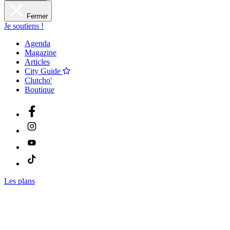
Fermer
Je soutiens !
Agenda
Magazine
Articles
City Guide
Clutcho'
Boutique
Les plans