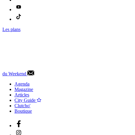
Les plans
du Weekend
Agenda
Magazine
Articles
City Guide
Clutcho'
Boutique