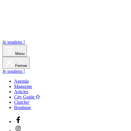
Je soutiens !
Menu
Fermer
Je soutiens !
Agenda
Magazine
Articles
City Guide
Clutcho'
Boutique