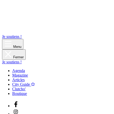
Je soutiens !
Menu
Fermer
Je soutiens !
Agenda
Magazine
Articles
City Guide
Clutcho'
Boutique