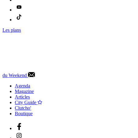
Les plans
du Weekend
Agenda
Magazine
Articles
City Guide
Clutcho'
Boutique