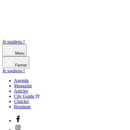
Je soutiens !
Menu
Fermer
Je soutiens !
Agenda
Magazine
Articles
City Guide
Clutcho'
Boutique