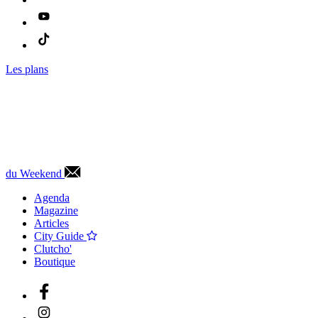
Les plans
du Weekend
Agenda
Magazine
Articles
City Guide
Clutcho'
Boutique