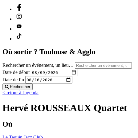
Où sortir ?
Toulouse & Agglo
Rechercher un événement, un lieu…
Date de début
Date de fin
Rechercher
< retour à l'agenda
Hervé ROUSSEAUX Quartet
Où
Le Taquin Jazz Club