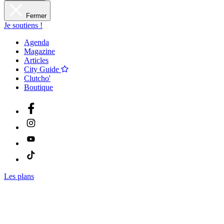
Fermer
Je soutiens !
Agenda
Magazine
Articles
City Guide
Clutcho'
Boutique
Les plans