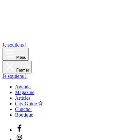
Je soutiens !
Menu
Fermer
Je soutiens !
Agenda
Magazine
Articles
City Guide
Clutcho'
Boutique