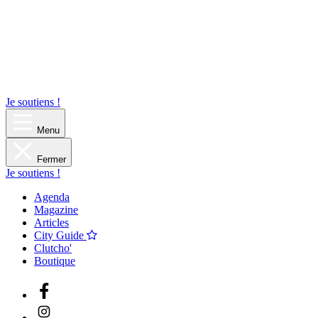
Je soutiens !
Menu
Fermer
Je soutiens !
Agenda
Magazine
Articles
City Guide
Clutcho'
Boutique