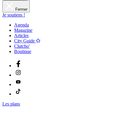
Fermer
Je soutiens !
Agenda
Magazine
Articles
City Guide
Clutcho'
Boutique
Les plans