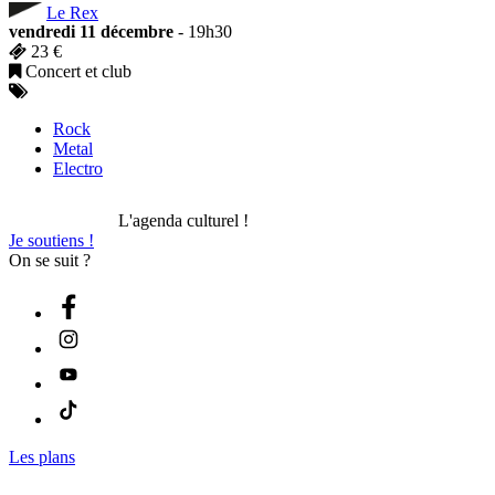
Le Rex
vendredi 11 décembre
- 19h30
23 €
Concert et club
Rock
Metal
Electro
L'agenda culturel !
Je soutiens !
On se suit ?
Les plans