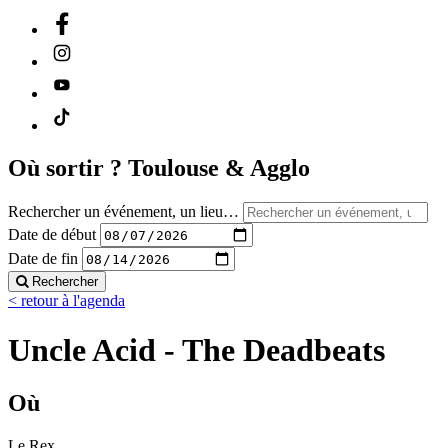
Où sortir ?
Toulouse & Agglo
Rechercher un événement, un lieu…
Date de début
Date de fin
Rechercher
< retour à l'agenda
Uncle Acid - The Deadbeats
Où
Le Rex