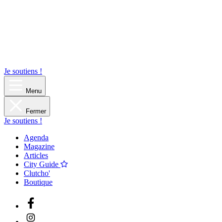
Je soutiens !
Menu
Fermer
Je soutiens !
Agenda
Magazine
Articles
City Guide
Clutcho'
Boutique