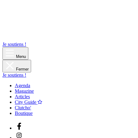
Je soutiens !
Menu
Fermer
Je soutiens !
Agenda
Magazine
Articles
City Guide
Clutcho'
Boutique