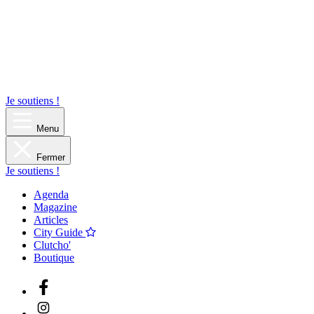
Je soutiens !
Menu
Fermer
Je soutiens !
Agenda
Magazine
Articles
City Guide
Clutcho'
Boutique