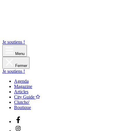
Je soutiens !
Menu
Fermer
Je soutiens !
Agenda
Magazine
Articles
City Guide
Clutcho'
Boutique