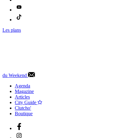
Les plans
du Weekend
Agenda
Magazine
Articles
City Guide
Clutcho'
Boutique