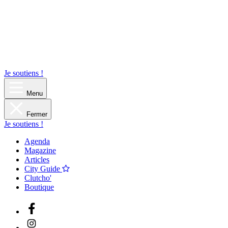
Je soutiens !
Menu
Fermer
Je soutiens !
Agenda
Magazine
Articles
City Guide
Clutcho'
Boutique