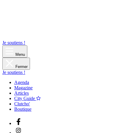
Je soutiens !
Menu
Fermer
Je soutiens !
Agenda
Magazine
Articles
City Guide
Clutcho'
Boutique