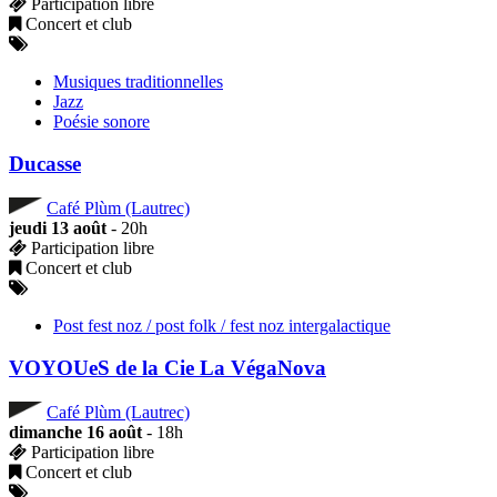
Participation libre
Concert et club
Musiques traditionnelles
Jazz
Poésie sonore
Ducasse
Café Plùm (Lautrec)
jeudi 13 août
- 20h
Participation libre
Concert et club
Post fest noz / post folk / fest noz intergalactique
VOYOUeS de la Cie La VégaNova
Café Plùm (Lautrec)
dimanche 16 août
- 18h
Participation libre
Concert et club