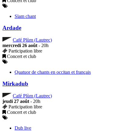
Concert et club
Slam chant
Ardade
Café Plùm (Lautrec)
mercredi 26 août
- 20h
Participation libre
Concert et club
Quatuor de chants en occitan et français
Mirkadub
Café Plùm (Lautrec)
jeudi 27 août
- 20h
Participation libre
Concert et club
Dub live