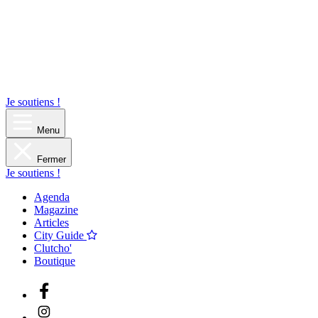
Je soutiens !
Menu
Fermer
Je soutiens !
Agenda
Magazine
Articles
City Guide
Clutcho'
Boutique