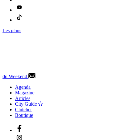
Les plans
du Weekend
Agenda
Magazine
Articles
City Guide
Clutcho'
Boutique