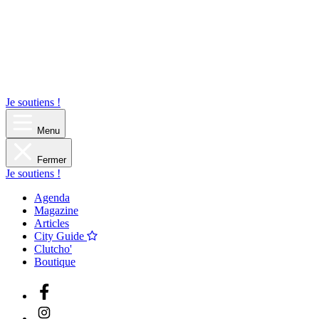
Je soutiens !
Menu
Fermer
Je soutiens !
Agenda
Magazine
Articles
City Guide
Clutcho'
Boutique