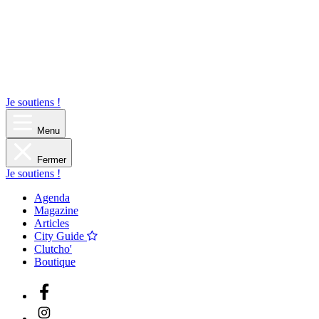
Je soutiens !
Menu
Fermer
Je soutiens !
Agenda
Magazine
Articles
City Guide
Clutcho'
Boutique