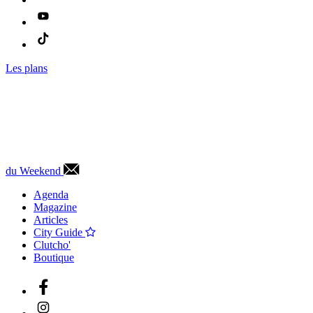
Les plans
du Weekend
Agenda
Magazine
Articles
City Guide
Clutcho'
Boutique