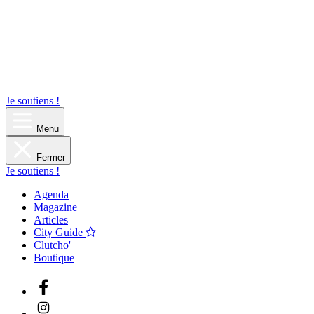
Je soutiens !
Menu
Fermer
Je soutiens !
Agenda
Magazine
Articles
City Guide
Clutcho'
Boutique