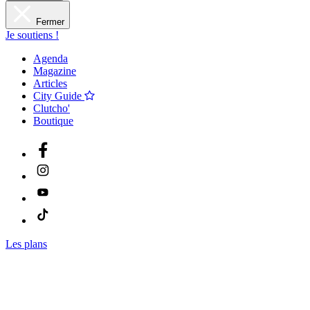
Fermer
Je soutiens !
Agenda
Magazine
Articles
City Guide
Clutcho'
Boutique
Les plans