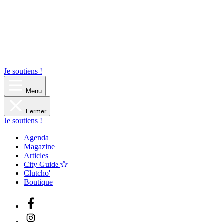
Je soutiens !
Menu
Fermer
Je soutiens !
Agenda
Magazine
Articles
City Guide
Clutcho'
Boutique