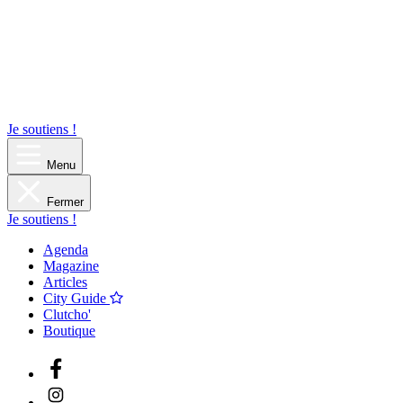
Je soutiens !
Menu
Fermer
Je soutiens !
Agenda
Magazine
Articles
City Guide
Clutcho'
Boutique