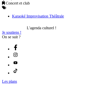
Concert et club
Karaoké Improvisation Théâtrale
L'agenda culturel !
Je soutiens !
On se suit ?
Les plans