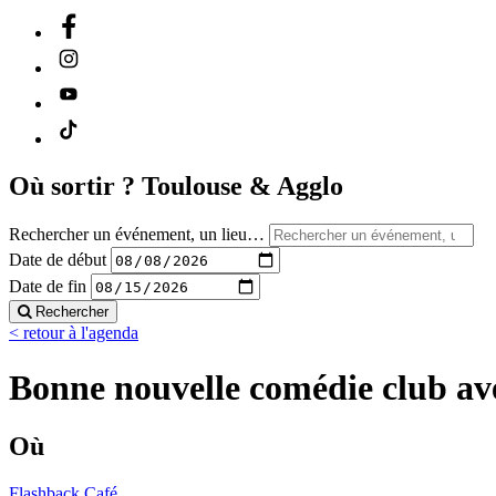
Où sortir ?
Toulouse & Agglo
Rechercher un événement, un lieu…
Date de début
Date de fin
Rechercher
< retour à l'agenda
Bonne nouvelle comédie club av
Où
Flashback Café