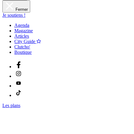
Fermer
Je soutiens !
Agenda
Magazine
Articles
City Guide
Clutcho'
Boutique
Les plans