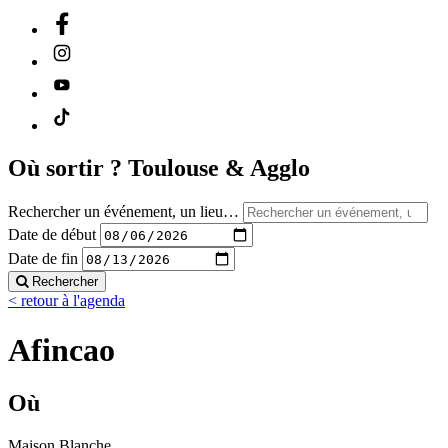
Où sortir ?
Toulouse & Agglo
Rechercher un événement, un lieu…
Date de début
Date de fin
Rechercher
< retour à l'agenda
Afincao
Où
Maison Blanche