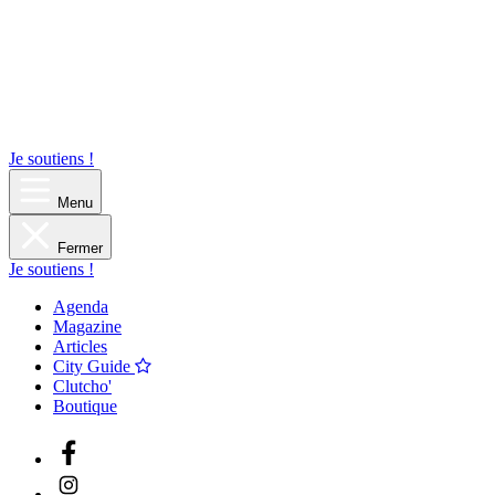
Je soutiens !
Menu
Fermer
Je soutiens !
Agenda
Magazine
Articles
City Guide
Clutcho'
Boutique