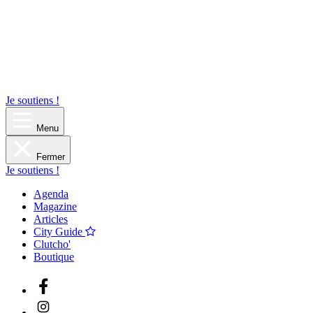
Je soutiens !
Menu
Fermer
Je soutiens !
Agenda
Magazine
Articles
City Guide
Clutcho'
Boutique