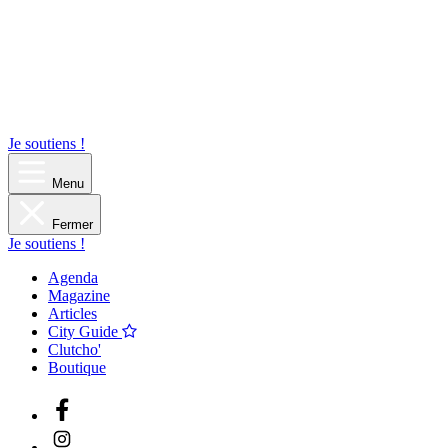
Je soutiens !
Menu
Fermer
Je soutiens !
Agenda
Magazine
Articles
City Guide
Clutcho'
Boutique