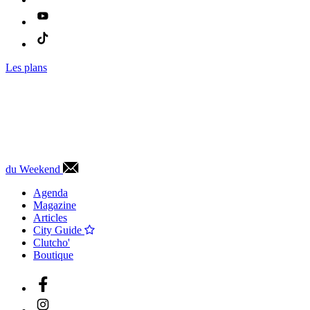
Les plans
du Weekend
Agenda
Magazine
Articles
City Guide
Clutcho'
Boutique