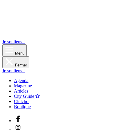
Je soutiens !
Menu
Fermer
Je soutiens !
Agenda
Magazine
Articles
City Guide
Clutcho'
Boutique