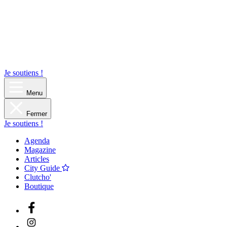
Je soutiens !
Menu
Fermer
Je soutiens !
Agenda
Magazine
Articles
City Guide
Clutcho'
Boutique