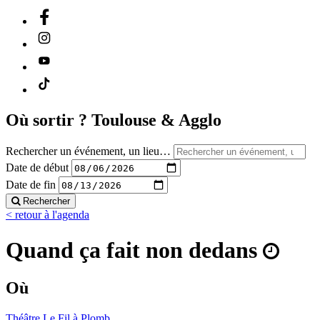
Où sortir ?
Toulouse & Agglo
Rechercher un événement, un lieu…
Date de début
Date de fin
Rechercher
< retour à l'agenda
Quand ça fait non dedans
Où
Théâtre Le Fil à Plomb