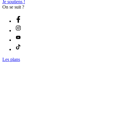
Je soutiens !
On se suit ?
Les plans