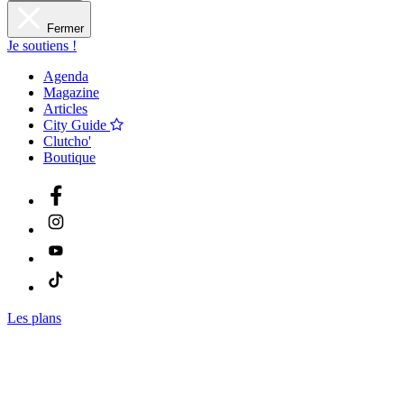
Fermer
Je soutiens !
Agenda
Magazine
Articles
City Guide
Clutcho'
Boutique
Les plans