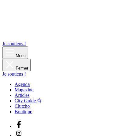
Je soutiens !
Menu
Fermer
Je soutiens !
Agenda
Magazine
Articles
City Guide
Clutcho'
Boutique